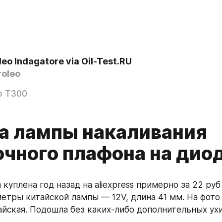
eo Indagatore via Oil-Test.RU
oleo
o T300
а лампы накаливания
очного плафона на дио
куплена год назад на aliexpress примерно за 22 руб 
етры китайской лампы — 12V, длина 41 мм. На фото 
тайская. Подошла без каких-либо дополнительных ух