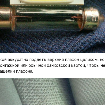
ой аккуратно поддеть верхний плафон целиком, но 
онтажкой или обычной банковской картой, чтобы не
ащелки плафона.