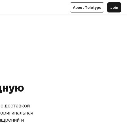
About Teletype
Join
дную
с доставкой 
оригинальная 
ищрений и 