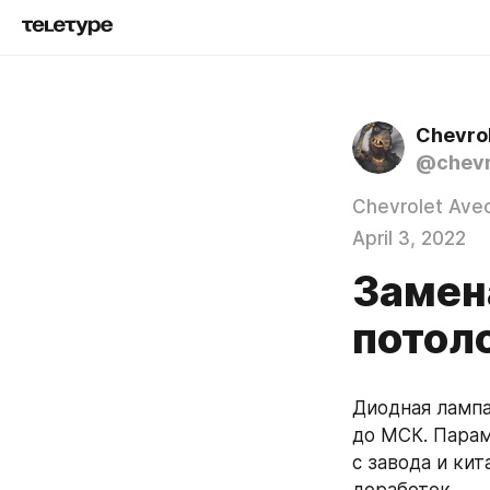
Chevrol
@chevr
Chevrolet Ave
April 3, 2022
Замен
потол
Диодная лампа 
до МСК. Парам
с завода и ки