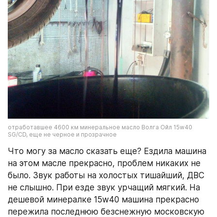
отработавшее 4600 км минеральное масло Волга Ойл 15w40 
SG/CD, еще не черное и прозрачное
Что могу за масло сказать еще? Ездила машина 
на этом масле прекрасно, проблем никаких не 
было. Звук работы на холостых тишайший, ДВС 
не слышно. При езде звук урчащий мягкий. На 
дешевой минералке 15w40 машина прекрасно 
пережила последнюю безснежную московскую 