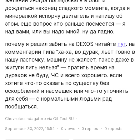
желании иногда поглядывать в блог и 
дождаться наконец сладкого момента, когда я 
минералкой испорчу двигатель и напишу об 
этом. еще вопрос кто раньше посмеется — я 
над вами, или вы надо мной. ну да ладно.
почему я решил забить на DEXOS читайте 
тут
. на 
комментарии типа "ха-ха, во дурак, льет говно в 
нашу ласточку, машину не жалеет, такое даже в 
жигули лить нельзя" — тратить время на 
дураков не буду, ЧС и всего хорошего. если 
хотите что-то сказать по существу без 
оскорблений и насмешек или что-то уточнить 
для себя — с нормальными людьми рад 
пообщаться.
Chevroleo Indagatore via Oil-Test.RU
September 30, 2022, 15:54
0
views
0
replies
0
reposts