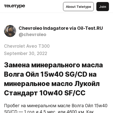
About Teletype
Join
Chevroleo Indagatore via Oil-Test.RU
@chevroleo
Chevrolet Aveo T300
September 30, 2022
Замена минерального масла
Волга Ойл 15w40 SG/CD на
минеральное масло Лукойл
Стандарт 10w40 SF/CC
Пробег на минеральном масле Волга Ойл 15w40 
SG/CD — 1 год и 4,5 мес, или 4600 км. Как 