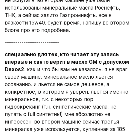
не испугать. во второй машине уже были 
использованы минеральные масла Роснефть, 
ТНК, а сейчас залито Газпромнефть. всё в 
вязкости 15w40. будет время, напишу во втором 
блоге про это подробнее.
--------------------------
специально для тех, кто читает эту запись 
впервые и свято верит в масло GM с допуском 
Dexos2
. как и что бы вам не казалось, я не враг 
своей машине. минеральное масло льется 
осознанно. и льется не самое дешевое, а 
конкретное, в котором я уверен. льется именно 
минеральное, т.к. с некоторых пор 
гидрокрекинг (т.н. синтетические масла, не 
путать с full синтетик!) мне абсолютно не 
интересен. во второй машине сейчас третья 
минералка уже используется, купленная за 185 