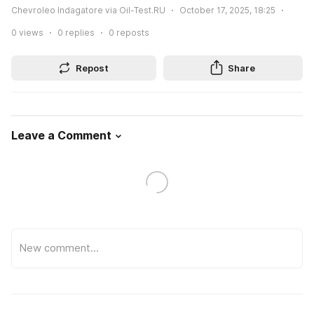
Chevroleo Indagatore via Oil-Test.RU
October 17, 2025, 18:25
0
views
0
replies
0
reposts
Repost
Share
Leave a Comment