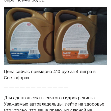
Super 10w40 SG/CD.
Цена сейчас примерно 410 руб за 4 литра в 
Светофорах.
— — — — — — — — — — — —
Для адептов секты святого гидрокрекинга. 
Уважаемые автовладельцы, лейте на здоровье 
что угодно, это ваше право, но слюной не 