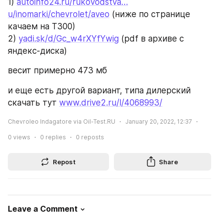
1) 
autoinfo24.ru/rukovodstva…
u/inomarki/chevrolet/aveo
 (ниже по странице 
качаем на T300)
2) 
yadi.sk/d/Gc_w4rXYfYwig
 (pdf в архиве с 
яндекс-диска)
весит примерно 473 мб
и еще есть другой вариант, типа дилерский
скачать тут 
www.drive2.ru/l/4068993/
Chevroleo Indagatore via Oil-Test.RU
January 20, 2022, 12:37
0
views
0
replies
0
reposts
Repost
Share
Leave a Comment