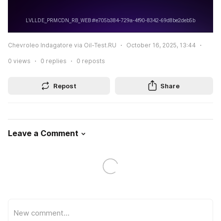
Chevroleo Indagatore via Oil-Test.RU
October 16, 2025, 13:44
0
views
0
replies
0
reposts
Repost
Share
Leave a Comment