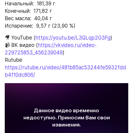
Начальный:  181,39 г
Конечный:  171,82 г
Вес масла:  40,04 г
Испарение:  9,57 г (23,90 %)     
🎥 YouTube (
https://youtu.be/L3QLqp2G3Fg
)
📹 ВК видео (
https://vkvideo.ru/video-
229725853_456239049
)
Rutube 
https://rutube.ru/video/481b85ac53244fe5932fdd
b4f10dc806/