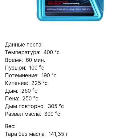
Данные теста:
Температура:  400 °с
Время:  60 мин. 
Пузыри:  100 °с
Потемнение:  190 °с
Кипение:  225 °с
Дым:  250 °с
Пена:  250 °с
Дым повторно:  305 °с
Развал масла:  399 °с
Вес:
Тара без масла:  141,35 г 