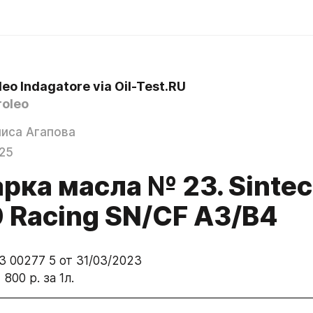
eo Indagatore via Oil-Test.RU
oleo
иса Агапова
025
рка масла № 23. Sintec
 Racing SN/CF A3/B4
3 00277 5 от 31/03/2023
 800 р. за 1л.