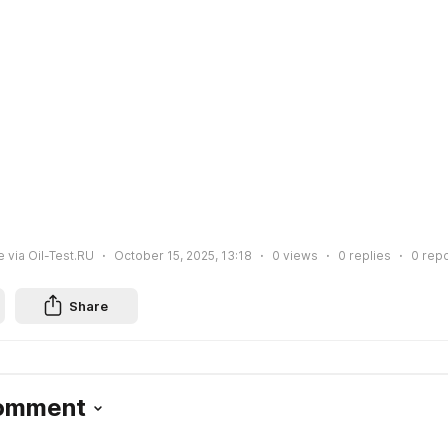
 via Oil-Test.RU
October 15, 2025, 13:18
0
views
0
replies
0
repo
Share
Comment