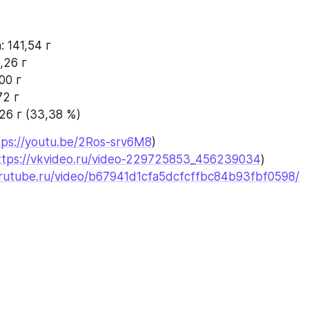
 141,54 г 
,26 г
00 г
72 г
26 г (33,38 %)
tps://youtu.be/2Ros-srv6M8
)
ttps://vkvideo.ru/video-229725853_456239034
)
/rutube.ru/video/b67941d1cfa5dcfcffbc84b93fbf0598/