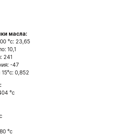
ки масла:
00 °с: 23,65
: 10,1
: 241
ия: -47
15°с: 0,852
:
404 °с
 
с
80 °с