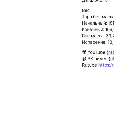
Дым: 340 °с
Вес:
Тара без масла:
Начальный: 181
Конечный: 168,
Вес масла: 39,
Испарение: 13,
🎥 YouTube (
ht
📹 ВК видео (
h
Rutube 
https:/